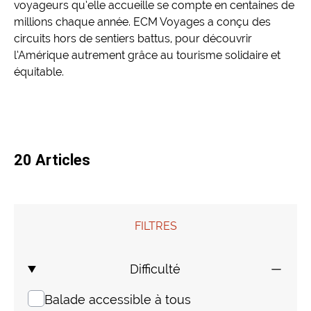
voyageurs qu’elle accueille se compte en centaines de
millions chaque année. ECM Voyages a conçu des
Mongolie
Finlande
Colombie
Voyages de Noces
circuits hors de sentiers battus, pour découvrir
l’Amérique autrement grâce au tourisme solidaire et
Laos
Voyages pour jeunes
équitable.
Sri Lanka
Voyage insolite
Indonésie
Composez votre voyage sur mesure
20 Articles
Thaïlande
FILTRES
Cambodge
Difficulté
Birmanie
Balade accessible à tous