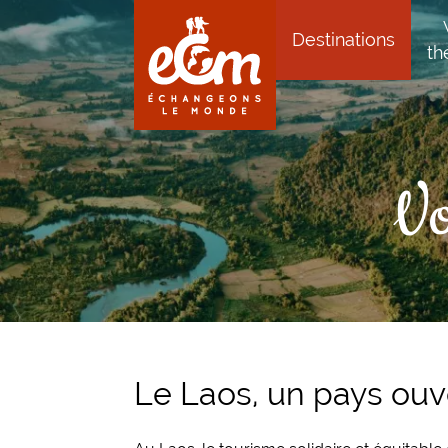
Aller au contenu
Aller à la navigation principale
Destinations
th
Vo
Le Laos, un pays ouv