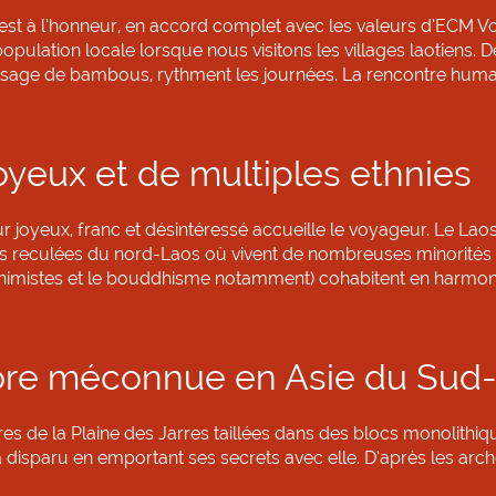
e est à l’honneur, en accord complet avec les valeurs d’ECM V
population locale lorsque nous visitons les villages laotiens
 tissage de bambous, rythment les journées. La rencontre hu
oyeux et de multiples ethnies
 joyeux, franc et désintéressé accueille le voyageur. Le Laos e
s reculées du nord-Laos où vivent de nombreuses minorités e
es animistes et le bouddhisme notamment) cohabitent en harmoni
ore méconnue en Asie du Sud-
s de la Plaine des Jarres taillées dans des blocs monolithiqu
 a disparu en emportant ses secrets avec elle. D’après les arc