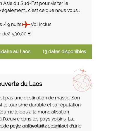
n Asie du Sud-Est pour visiter le
également… c’est ce que nous vous
à travers ce
aos/Cambodge. La partie de ce voyage
s / 9 nuits
Vol inclus
t plus longue que votre étape au
r de
2 530,00 €
ui vous permet de découvrir ainsi
 du Laos et de vous concentrer sur la
idaire au Laos
13 dates disponibles
Siem Reap et les temples d’Angkor au
 votre passage au Cambodge.
ouverte du Laos
est pas une destination de masse. Son
t le tourisme durable et sa réputation
 tourné le dos à la mondialisation
à l’œuvre dans les pays voisins. La
e de cette authenticité souriante est
ns le pays, on évolue au contact d’une