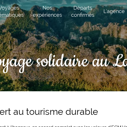
Voyages
Nos
Départs
L'agence
ématiques
expériences
confirmés
yage solidaire au L
ert au tourisme durable