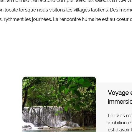
e est à l’honneur, en accord complet avec les valeurs d’ECM V
n locale lorsque nous visitons les villages laotiens. Des mom
s, rythment les journées. La rencontre humaine est au cœur d
Voyage 
immersio
Le Laos n’
ambition es
est d’avoir