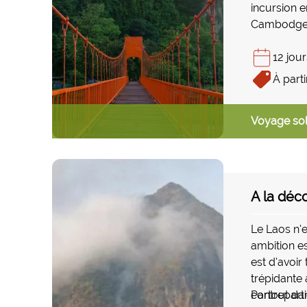
incursion e
Cambodge 
proposons 
combiné L
12 jour
au Laos es
À parti
Cambodge q
l’essentiel
Voyage sol
visite de 
moment de
A la déc
Le Laos n’
ambition es
est d’avoir
trépidante 
contreparti
Partout da