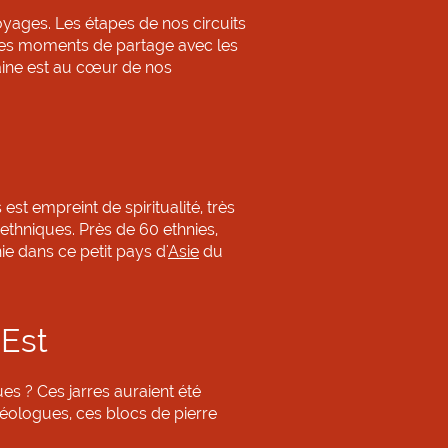
oyages. Les étapes de nos circuits
. Des moments de partage avec les
maine est au cœur de nos
st empreint de spiritualité, très
thniques. Près de 60 ethnies,
e dans ce petit pays d'
Asie
du
Est
es ? Ces jarres auraient été
héologues, ces blocs de pierre