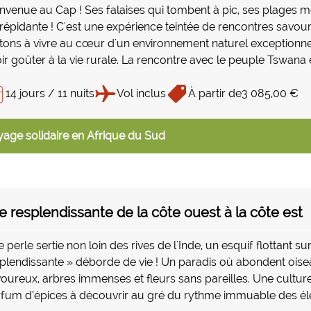
nvenue au Cap ! Ses falaises qui tombent à pic, ses plages merv
trépidante ! C'est une expérience teintée de rencontres savo
itons à vivre au cœur d'un environnement naturel exceptionne
ir goûter à la vie rurale. La rencontre avec le peuple Tswana 
vée de Mabula sont autant de temps forts qui vous laisseront l
14 jours / 11 nuits
Vol inclus
À partir de
3 085,00 €
age solidaire en Afrique du Sud
île resplendissante de la côte ouest à la côte est
 perle sertie non loin des rives de l'Inde, un esquif flottant sur
plendissante » déborde de vie ! Un paradis où abondent oisea
oureux, arbres immenses et fleurs sans pareilles. Une culture 
fum d’épices à découvrir au gré du rythme immuable des él