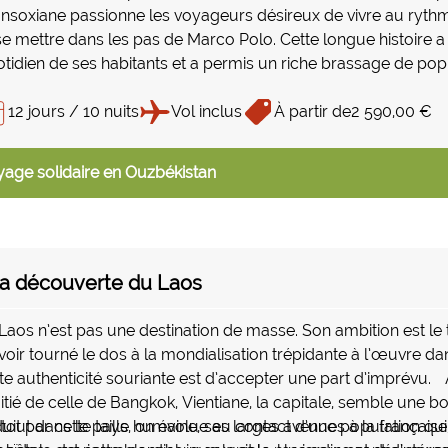
nsoxiane passionne les voyageurs désireux de vivre au rythm
se mettre dans les pas de Marco Polo. Cette longue histoire 
tidien de ses habitants et a permis un riche brassage de pop
vers ce voyage, en allant à la rencontre des habitants et de leu
12 jours / 10 nuits
Vol inclus
À partir de
2 590,00 €
age solidaire en Ouzbékistan
la découverte du Laos
Laos n’est pas une destination de masse. Son ambition est le 
voir tourné le dos à la mondialisation trépidante à l’œuvre da
te authenticité souriante est d’accepter une part d’imprévu. 
tié de celle de Bangkok, Vientiane, la capitale, semble une b
uit par cette taille humaine, ses larges avenues à la française,
tout dans le pays, on évolue au contact d’une population qui 