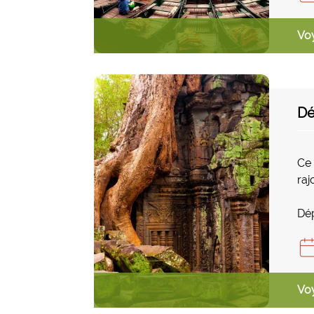
Voy
Dé
Ce 
raj
Dép
Vo