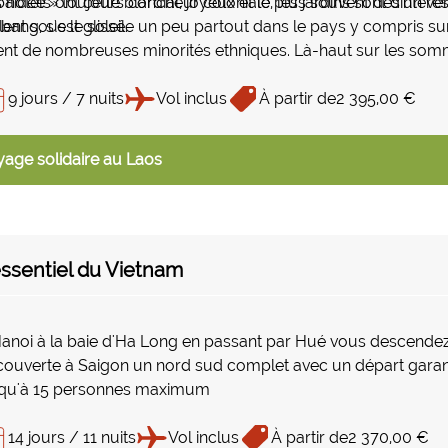
 hôtels ont cette blancheur coloniale, les jardins sont d’un v
aïdee » toujours cordial, joyeux et le plus souvent désintéress
llent sous le soleil.
bang, s’est glissée un peu partout dans le pays y compris su
ent de nombreuses minorités ethniques. Là-haut sur les somme
monieusement le bouddhisme représenté dans les villages au 
nies cohabitent dans ce petit pays en marge du tourisme cla
9 jours / 7 nuits
Vol inclus
À partir de
2 395,00 €
age solidaire au Laos
essentiel du Vietnam
anoi à la baie d'Ha Long en passant par Hué vous descendez
ouverte à Saigon un nord sud complet avec un départ gara
squ'à 15 personnes maximum
14 jours / 11 nuits
Vol inclus
À partir de
2 370,00 €