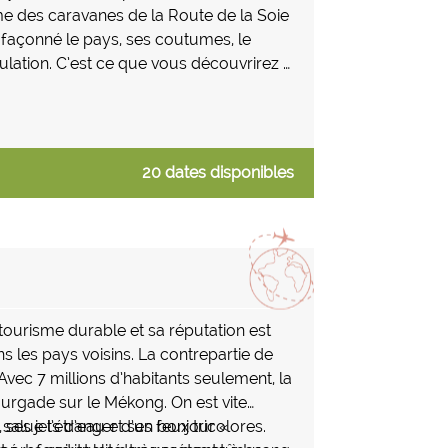
e des caravanes de la Route de la Soie
a façonné le pays, ses coutumes, le
ulation. C’est ce que vous découvrirez à
r culture millénaire.
20 dates disponibles
tourisme durable et sa réputation est
ns les pays voisins. La contrepartie de
Avec 7 millions d’habitants seulement, la
ourgade sur le Mékong. On est vite
 ses jets d’eau et ses feux tricolores.
salue l’étranger d’un bonjour «