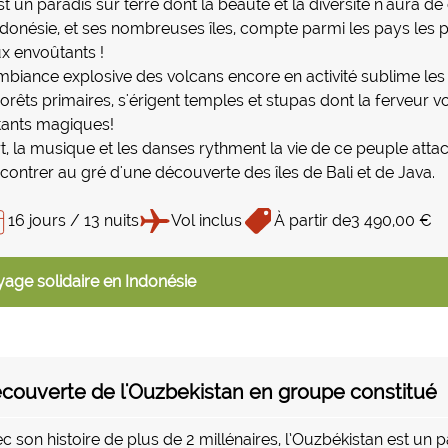
est un paradis sur terre dont la beauté et la diversité n'aura 
ndonésie, et ses nombreuses îles, compte parmi les pays les pl
ux envoûtants !
mbiance explosive des volcans encore en activité sublime les 
forêts primaires, s'érigent temples et stupas dont la ferveur 
tants magiques!
rt, la musique et les danses rythment la vie de ce peuple att
contrer au gré d'une découverte des îles de Bali et de Java.
16 jours / 13 nuits
Vol inclus
À partir de
3 490,00 €
age solidaire en Indonésie
couverte de l'Ouzbekistan en groupe constitué
c son histoire de plus de 2 millénaires, l’Ouzbékistan est un p