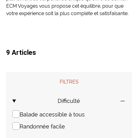
ECM Voyages vous propose cet équilibre, pour que
Mongolie
Finlande
Colombie
Voyages de Noces
votre expérience soit la plus complète et satisfaisante.
Laos
Voyages pour jeunes
Sri Lanka
Voyage insolite
9 Articles
Indonésie
Composez votre voyage sur mesure
FILTRES
Thaïlande
Difficulté
Cambodge
Balade accessible à tous
Birmanie
Randonnée facile