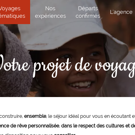
Voyages
Nos
Départs
L'agence
ématiques
expériences
confirmés
otre projet de voya
onstruire,
ensemble
, le séjour idéal pour vous en écoutant
ence de rêve personnalisée
,
dans le respect des cultures et de