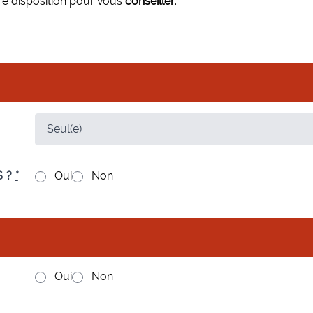
re disposition pour vous
conseiller
.
S ?
*
Oui
Non
Oui
Non