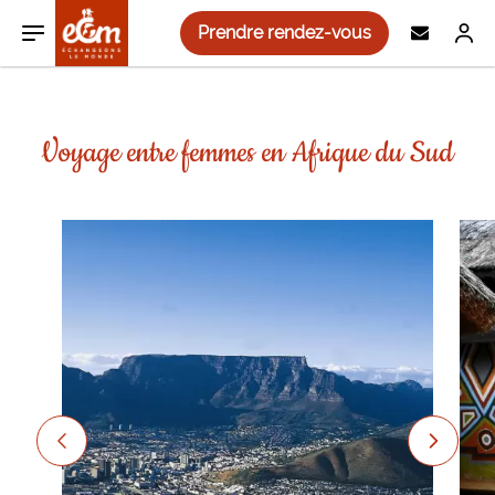
Aller au contenu
Aller à la navigation principale
Prendre rendez-vous
Asie
Inde
Sénégal
Bulgarie
Nicaragua
Découverte et immersion
Nos voyages solidaires
Voyage entre femmes en Afrique du Sud
Népal
Afrique
Madagascar
Slovénie
Cuba
Trek et randonnée
Notre équipe
Philippines
Maroc
Europe
Albanie
Canada
Plongée
Voyager autrement
Jordanie
Afrique du Sud
Monténégro
Amérique
Pérou
Cyclotourisme / VTT
Offre de parrainage
Vietnam
Égypte
Croatie
Mexique
Yoga et Bien-Être
Paroles de voyageurs
Ouzbékistan
Roumanie
Costa Rica
Autotours / circuit liberté
Actualités